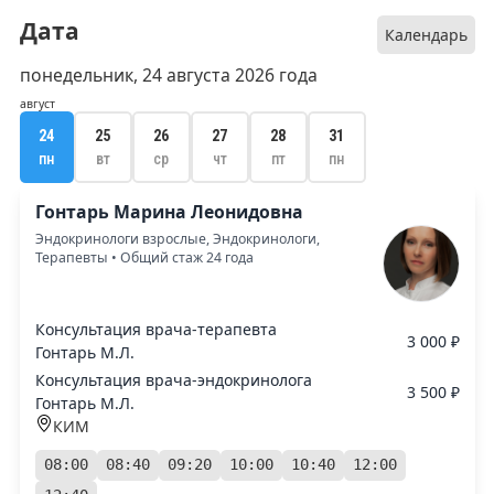
Дата
Календарь
понедельник, 24 августа 2026 года
август
24
25
26
27
28
31
пн
вт
ср
чт
пт
пн
Гонтарь Марина Леонидовна
Эндокринологи взрослые, Эндокринологи,
Терапевты • Общий стаж 24 года
Консультация врача-терапевта
3 000 ₽
Гонтарь М.Л.
Консультация врача-эндокринолога
3 500 ₽
Гонтарь М.Л.
КИМ
08:00
08:40
09:20
10:00
10:40
12:00