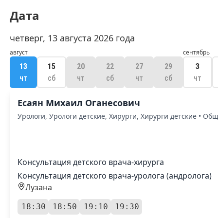
Дата
четверг, 13 августа 2026 года
август
сентябрь
13
15
20
22
27
29
3
чт
сб
чт
сб
чт
сб
чт
Есаян Михаил Оганесович
Урологи, Урологи детские, Хирурги, Хирурги детские • Об
Консультация детского врача-хирурга
Консультация детского врача-уролога (андролога)
Лузана
18:30
18:50
19:10
19:30